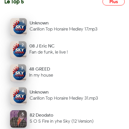
Le Top 5
Plus
1
Unknown
Carillon Top Horaire Medley 17.mp3
2
08 J Eric NC
Fan de funk, le live !
3
48 GREED
In my house
4
Unknown
Carillon Top Horaire Medley 31.mp3
5
82 Deodato
S O S Fire in yhe Sky (12 Version)