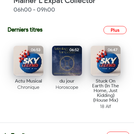
Malher L'Expat Collector
06h00 - 09h00
Derniers titres
Plus
06:53
06:52
06:47
Actu Musical
du jour
Stuck On
Earth (In The
Chronique
Horoscope
Home, Just
Kidding)
(House Mix)
18 Alf