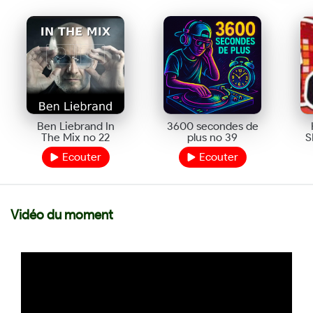
mail.
Ben Liebrand In
3600 secondes de
The Mix no 22
plus no 39
S
Ecouter
Ecouter
Vidéo du moment