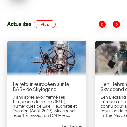
Actualités
Plus
Le retour européen sur le
Ben Liebra
DAB+ de Skylegend
Skylegend e
France avec
7 ans après avoir fermé ses
Ben Liebrand 
fréquences terrestres (RNT)
producteur né
numériques de Bâle, Neuchâtel et
connu pour av
Yverdon (Août 2019), Skylegend
émission de m
repart à l'assaut du DAB+ en
In The Mix ») 
proposant, dès la mi-janvier 2026,
annuel « Gran
4 fréquences en Suisse alémanique
légendes co
Le 10 janvier