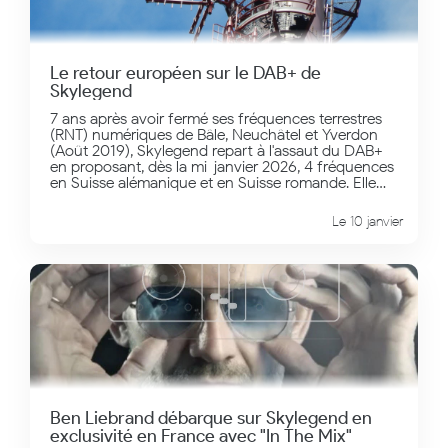
Le retour européen sur le DAB+ de
Skylegend
7 ans après avoir fermé ses fréquences terrestres
(RNT) numériques de Bâle, Neuchâtel et Yverdon
(Août 2019), Skylegend repart à l'assaut du DAB+
en proposant, dès la mi-janvier 2026, 4 fréquences
en Suisse alémanique et en Suisse romande. Elle
sera accessible en mobilité sur tous les postes de
radio automobiles les plus récents, mais aussi sur le
Le 10 janvier
tuner de votre chaîne hifi. Près de 2 millions de
personnes sont ainsi "initialisées". Depuis le 2
Février, vous pouvez aussi écouter Skylegend en
qualité digitale hertzienne en Espagne, sur les MUX
de Madrid, Barcelone et San Sebastian, Bilbao et
Séville. Sur Madrid, la présence de la super
webradio est renforcée par deux puissants
émetteurs en FM, dont les fréquences sont 88.0 et
99.3 FM. Pour Valence, la réception DAB+ est
possible en attendant un émetteur FM plus
puissant que le 95.9 FM actuel. Enfin, Saint
Sebastien qui domine le Pays Basque français offre
Ben Liebrand débarque sur Skylegend en
une fréquence estivale de 87.8 FMLe DAB+ est
exclusivité en France avec "In The Mix"
supérieur à la FM en termes de qualité sonore, de