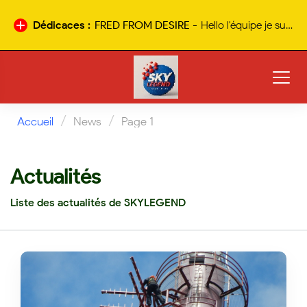
Dédicaces :
stef -
incroyables skyrock des 90 a valencia 95.9fm
Nouvelle
dédicace
/
/
Accueil
News
Page 1
Actualités
Liste des actualités de SKYLEGEND