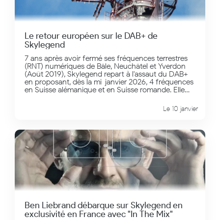
Le retour européen sur le DAB+ de
Skylegend
7 ans après avoir fermé ses fréquences terrestres
(RNT) numériques de Bâle, Neuchâtel et Yverdon
(Août 2019), Skylegend repart à l'assaut du DAB+
en proposant, dès la mi-janvier 2026, 4 fréquences
en Suisse alémanique et en Suisse romande. Elle
sera accessible en mobilité sur tous les postes de
radio automobiles les plus récents, mais aussi sur le
Le 10 janvier
tuner de votre chaîne hifi. Près de 2 millions de
personnes sont ainsi "initialisées". Depuis le 2
Février, vous pouvez aussi écouter Skylegend en
qualité digitale hertzienne en Espagne, sur les MUX
de Madrid, Barcelone et San Sebastian, Bilbao et
Séville. Sur Madrid, la présence de la super
webradio est renforcée par deux puissants
émetteurs en FM, dont les fréquences sont 88.0 et
99.3 FM. Pour Valence, la réception DAB+ est
possible en attendant un émetteur FM plus
puissant que le 95.9 FM actuel. Enfin, Saint
Sebastien qui domine le Pays Basque français offre
Ben Liebrand débarque sur Skylegend en
une fréquence estivale de 87.8 FMLe DAB+ est
exclusivité en France avec "In The Mix"
supérieur à la FM en termes de qualité sonore, de