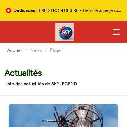
Dédicaces :
stef -
incroyables skyrock des 90 a valencia 95.9fm
Nouvelle
dédicace
/
/
Accueil
News
Page 1
Actualités
Liste des actualités de SKYLEGEND